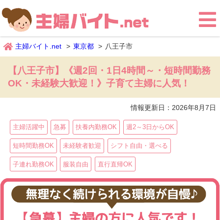
主婦バイト.net
東京都
八王子市
【八王子市】《週2回・1日4時間～・短時間勤務
OK・未経験大歓迎！》子育て主婦に人気！
情報更新日：
2026年8月7日
主婦活躍中
急募
扶養内勤務OK
週2～3日からOK
短時間勤務OK
未経験者歓迎
シフト自由・選べる
子連れ勤務OK
服装自由
直行直帰OK